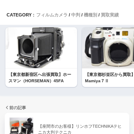
CATEGORY :
フィルムカメラ
中判
機種別
買取実績
【東京都新宿区へ出張買取】ホー
【東京都杉並区から買取
スマン（HORSEMAN）45FA
Mamiya７Ⅱ
前の記事
【座間市のお客様】リンホフTECHNIKAテヒ
ニカ大判テクニカ