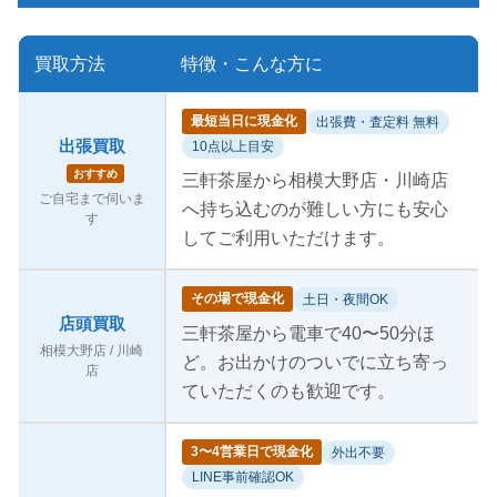
買取方法
特徴・こんな方に
最短当日に現金化
出張費・査定料 無料
出張買取
10点以上目安
おすすめ
三軒茶屋から相模大野店・川崎店
ご自宅まで伺いま
へ持ち込むのが難しい方にも安心
す
してご利用いただけます。
その場で現金化
土日・夜間OK
店頭買取
三軒茶屋から電車で40〜50分ほ
相模大野店 / 川崎
ど。お出かけのついでに立ち寄っ
店
ていただくのも歓迎です。
3〜4営業日で現金化
外出不要
LINE事前確認OK