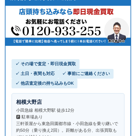
✓ その場で査定・即日現金買取
✓ 土日・夜間も対応
✓ 事前にご連絡ください
✓ 他店査定後の持ち込みもOK
相模大野店
小田急線 相模大野駅 徒歩12分
🅿 駐車場あり
三軒茶屋から東急田園都市線・小田急線を乗り継いで
約50分（乗り換え2回）。距離がある分、出張買取も