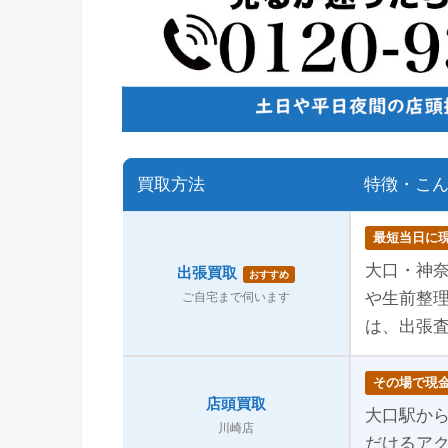
買取方法
特徴・こ
最短当日に
大口・神
出張買取
おすすめ
や生前整
ご自宅まで伺います
は、出張
その場で現
店頭買取
大口駅から
川崎店
だけるア