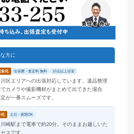
んな方に
現金化
出張費・査定料 無料
10点以上目安
奈川区エリアへの出張対応しています。遺品整理
理でカメラや撮影機材がまとめて出てきた場合
査定が一番スムーズです。
金化
土日・夜間OK
川崎駅まで電車で約20分。そのままお越しいた
クセスです。