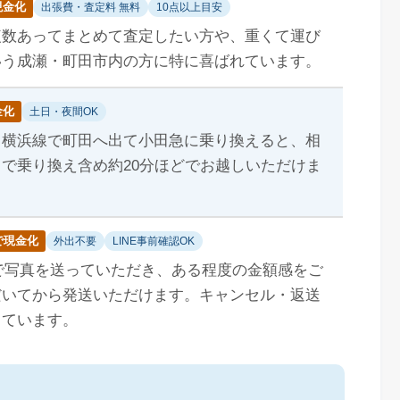
現金化
出張費・査定料 無料
10点以上目安
複数あってまとめて査定したい方や、重くて運び
いう成瀬・町田市内の方に特に喜ばれています。
金化
土日・夜間OK
ら横浜線で町田へ出て小田急に乗り換えると、相
で乗り換え含め約20分ほどでお越しいただけま
で現金化
外出不要
LINE事前確認OK
Eで写真を送っていただき、ある程度の金額感をご
だいてから発送いただけます。キャンセル・返送
しています。