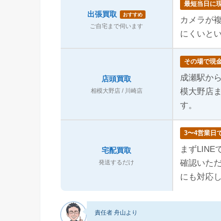
最短当日に
出張買取
おすすめ
カメラが
ご自宅まで伺います
にくいと
その場で現
成瀬駅か
店頭買取
模大野店ま
相模大野店 / 川崎店
す。
3〜4営業日
まずLIN
宅配買取
確認いた
発送するだけ
にも対応
責任者 舟山より