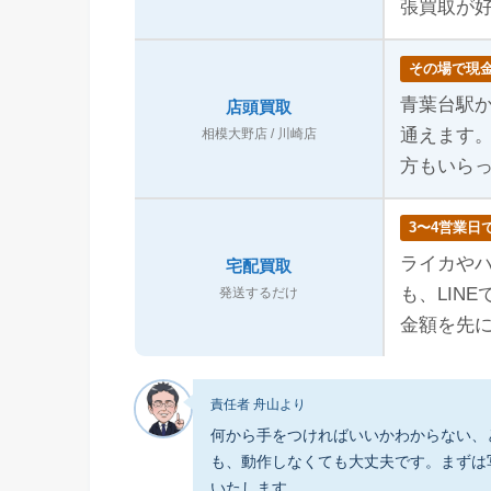
張買取が
その場で現
青葉台駅
店頭買取
通えます
相模大野店 / 川崎店
方もいら
3〜4営業日
ライカや
宅配買取
も、LIN
発送するだけ
金額を先
責任者 舟山より
何から手をつければいいかわからない、
も、動作しなくても大丈夫です。まずは
いたします。