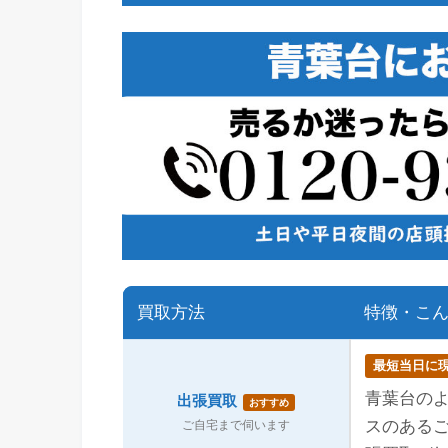
買取方法
特徴・こ
最短当日に
青葉台の
出張買取
おすすめ
スのある
ご自宅まで伺います