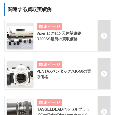
関連する買取実績例
Vixenビクセン天体望遠鏡
R200SS鏡筒の買取価格
PENTAXペンタックスK-50の買
取価格
HASSELBLADハッセルブラッ
ドCarlZeissDistagonカールツ