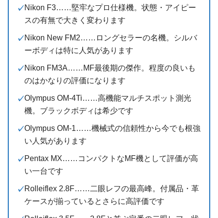
Nikon F3……堅牢なプロ仕様機。状態・アイピー
スの有無で大きく変わります
Nikon New FM2……ロングセラーの名機。シルバ
ーボディは特に人気があります
Nikon FM3A……MF最後期の傑作。程度の良いも
のはかなりの評価になります
Olympus OM-4Ti……高機能マルチスポット測光
機。ブラックボディは希少です
Olympus OM-1……機械式の信頼性から今でも根強
い人気があります
Pentax MX……コンパクトなMF機として評価が高
い一台です
Rolleiflex 2.8F……二眼レフの最高峰。付属品・革
ケースが揃っているとさらに高評価です