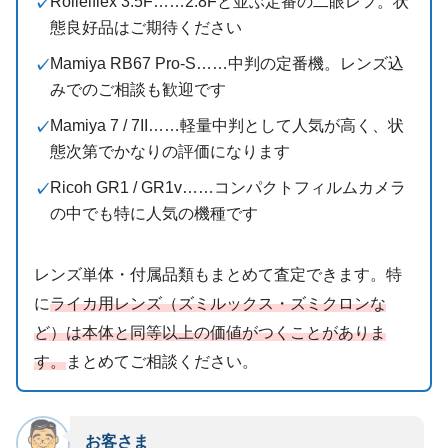
Rolleiflex 3.5F……2.8Fと並ぶ定番の二眼レフ。状
態良好品はご期待ください
Mamiya RB67 Pro-S……中判の定番機。レンズ込
みでのご相談も歓迎です
Mamiya 7 / 7II……軽量中判として人気が高く、状
態次第でかなりの評価になります
Ricoh GR1 / GR1v……コンパクトフィルムカメラ
の中でも特に人気の機種です
レンズ単体・付属品類もまとめて査定できます。特
に
ライカ用レンズ（ズミルックス・ズミクロンな
ど）は本体と同等以上の価値がつくことがありま
す。
まとめてご相談ください。
お客さま