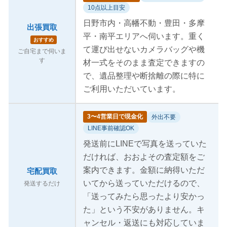
10点以上目安
日野市内・高幡不動・豊田・多摩
出張買取
平・南平エリアへ伺います。重く
おすすめ
て運び出せないカメラバッグや機
ご自宅まで伺いま
す
材一式をそのまま査定できますの
で、遺品整理や断捨離の際に特に
ご利用いただいています。
3〜4営業日で現金化
外出不要
LINE事前確認OK
発送前にLINEで写真を送っていた
だければ、おおよその査定額をご
案内できます。金額に納得いただ
宅配買取
いてから送っていただけるので、
発送するだけ
「送ってみたら思ったより安かっ
た」という不安がありません。キ
ャンセル・返送にも対応していま