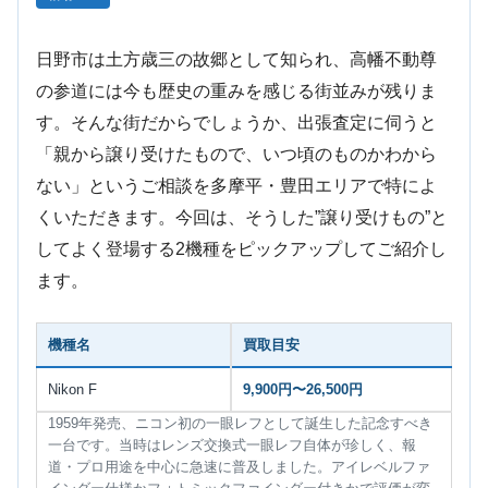
日野市は土方歳三の故郷として知られ、高幡不動尊
の参道には今も歴史の重みを感じる街並みが残りま
す。そんな街だからでしょうか、出張査定に伺うと
「親から譲り受けたもので、いつ頃のものかわから
ない」というご相談を多摩平・豊田エリアで特によ
くいただきます。今回は、そうした”譲り受けもの”と
してよく登場する2機種をピックアップしてご紹介し
ます。
機種名
買取目安
Nikon F
9,900円〜26,500円
1959年発売、ニコン初の一眼レフとして誕生した記念すべき
一台です。当時はレンズ交換式一眼レフ自体が珍しく、報
道・プロ用途を中心に急速に普及しました。アイレベルファ