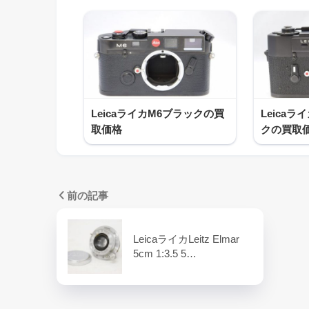
LeicaライカM6ブラックの買
Leicaラ
取価格
クの買取
前の記事
LeicaライカLeitz Elmar
5cm 1:3.5 5…