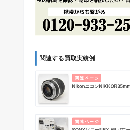
関連する買取実績例
NikonニコンNIKKOR35
SONYソニーNEX-5Rパワー