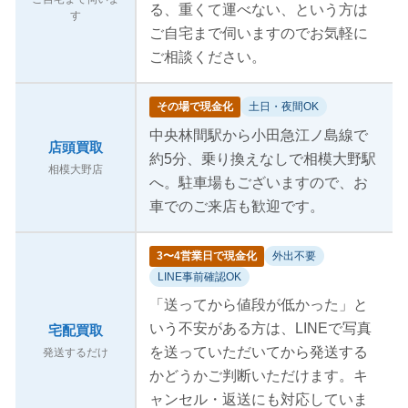
る、重くて運べない、という方は
す
ご自宅まで伺いますのでお気軽に
ご相談ください。
その場で現金化
土日・夜間OK
中央林間駅から小田急江ノ島線で
店頭買取
約5分、乗り換えなしで相模大野駅
相模大野店
へ。駐車場もございますので、お
車でのご来店も歓迎です。
3〜4営業日で現金化
外出不要
LINE事前確認OK
「送ってから値段が低かった」と
いう不安がある方は、LINEで写真
宅配買取
を送っていただいてから発送する
発送するだけ
かどうかご判断いただけます。キ
ャンセル・返送にも対応していま