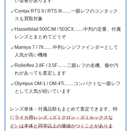
い需要があります
Contax RTS II / RTS III……一眼レフのコンタック
スも買取対象
Hasselblad 500C/M / 503CX……中判の定番、付属
レンズとまとめてどうぞ
Mamiya 7 / 7II……中判レンジファインダーとして
人気が高い機種
Rolleiflex 2.8F / 3.5F……二眼レフの名機、傷や汚
れがあっても査定します
Olympus OM-1 / OM-4Ti……コンパクトな一眼レフ
として人気が続いています
レンズ単体・付属品類もまとめて査定できます。特
に
ライカ用レンズ（ズミクロン・ズミルックスな
ど）は本体と同等以上の価値がつくことがありま