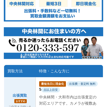
買取方法
特徴・こんな方に
最短当日に現金化
出張費・査定料 無料
5
点以上目安
出張買取
中央林間・大和市内は出張査定の
おすすめ
対応エリアです。カメラが複数あ
ご自宅まで伺いま