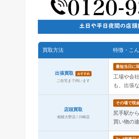
買取方法
特徴・こ
最短当日に
出張買取
おすすめ
工場や会
ご自宅まで伺います
も、出張
その場で現
店頭買取
尻手駅から
相模大野店 / 川崎店
買い物の