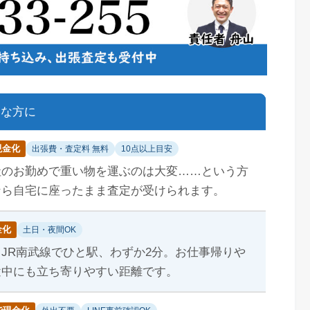
んな方に
現金化
出張費・査定料 無料
10点以上目安
社のお勤めで重い物を運ぶのは大変……という方
なら自宅に座ったまま査定が受けられます。
金化
土日・夜間OK
JR南武線でひと駅、わずか2分。お仕事帰りや
途中にも立ち寄りやすい距離です。