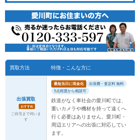
買取方法
特徴・こんな方に
最短当日に現金化
出張費・査定料 無料
5点程度から相談可
出張買取
鉄道がなく車社会の愛川町では、
おすすめ
重いカメラや機材を持って遠くへ
ご自宅まで伺いま
行く必要はありません。愛川町・
す
周辺エリアへの出張に対応してい
ます。