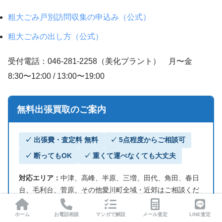
粗大ごみ戸別訪問収集の申込み（公式）
粗大ごみの出し方（公式）
受付電話：046-281-2258（美化プラント） 月〜金
8:30〜12:00 / 13:00〜19:00
無料出張買取のご案内
✓ 出張費・査定料 無料
✓ 5点程度からご相談可
✓ 断ってもOK
✓ 重くて運べなくても大丈夫
対応エリア：
中津、高峰、半原、三増、田代、角田、春日
台、毛利台、菅原、その他愛川町全域・近郊はご相談くだ
さい
ホーム
お電話相談
マンガで解説
メール査定
LINE査定