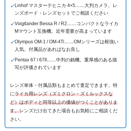
Linhof マスターテヒニカ 4×5……大判カメラ。レ
ンズボード・レンズセットでご相談ください
Voigtlander Bessa R / R2……コンパクトなライカ
Mマウント互換機。近年需要が高まっています
Olympus OM-1 / OM-4Ti……OMシリーズは根強い
人気。付属品があればなお良し
Pentax 67 / 67II……中判の銘機。重厚感のある描
写が評価されています
レンズ単体・付属品類もまとめて査定できます。特
に
ライカ用レンズ（ズミクロン・ズミルックスな
ど）はボディと同等以上の価値がつくことがありま
す。
レンズだけ出てきた場合もお気軽にご相談くだ
さい。