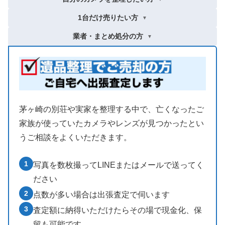
1台だけ売りたい方
▼
業者・まとめ処分の方
▼
茅ヶ崎の別荘や実家を整理する中で、亡くなったご
家族が使っていたカメラやレンズが見つかったとい
うご相談をよくいただきます。
1
写真を数枚撮ってLINEまたはメールで送ってく
ださい
2
点数が多い場合は出張査定で伺います
3
査定額に納得いただけたらその場で現金化、保
留も可能です