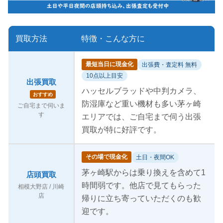
買取方法
特徴・こんな方に
最短当日に現金化
出張費・査定料 無料
10点以上目安
出張買取
ハッセルブラッドや中判カメラ、
おすすめ
防湿庫など重い機材も多い茅ヶ崎
ご自宅まで伺いま
す
エリアでは、ご自宅まで伺う出張
買取が特に好評です。
その場で現金化
土日・夜間OK
茅ヶ崎駅からは乗り換えを含めて1
店頭買取
時間弱です。他店で見てもらった
相模大野店 / 川崎
店
帰りに立ち寄っていただくのも歓
迎です。