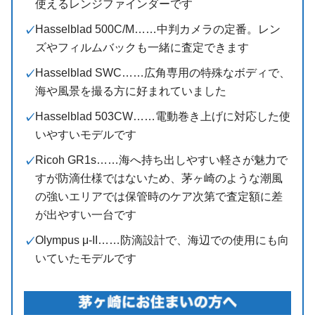
使えるレンジファインダーです
Hasselblad 500C/M……中判カメラの定番。レン
ズやフィルムバックも一緒に査定できます
Hasselblad SWC……広角専用の特殊なボディで、
海や風景を撮る方に好まれていました
Hasselblad 503CW……電動巻き上げに対応した使
いやすいモデルです
Ricoh GR1s……海へ持ち出しやすい軽さが魅力で
すが防滴仕様ではないため、茅ヶ崎のような潮風
の強いエリアでは保管時のケア次第で査定額に差
が出やすい一台です
Olympus μ-II……防滴設計で、海辺での使用にも向
いていたモデルです