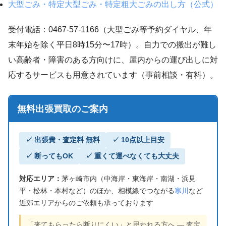
大型ごみ・特定大型ごみ・特定粗大ごみの出し方（公式）
受付電話：0467-57-1166（大型ごみ等予約ダイヤル、年
末年始を除く平日8時15分〜17時）。自力での搬出が難し
い高齢者・障害のある方向けに、屋内からの運び出しに対
応するサービスも用意されています（事前相談・有料）。
無料出張買取のご案内
✓ 出張費・査定料 無料
✓ 10点以上目安
✓ 断ってもOK
✓ 重くて運べなくても大丈夫
対応エリア：
茅ヶ崎市内（中海岸・東海岸・南湖・浜見
平・松林・本村など）のほか、相模線でつながる
寒川
など
近郊エリアからのご依頼も承っております
「来てもらったら断りにくい」と思われる方へ — 査定