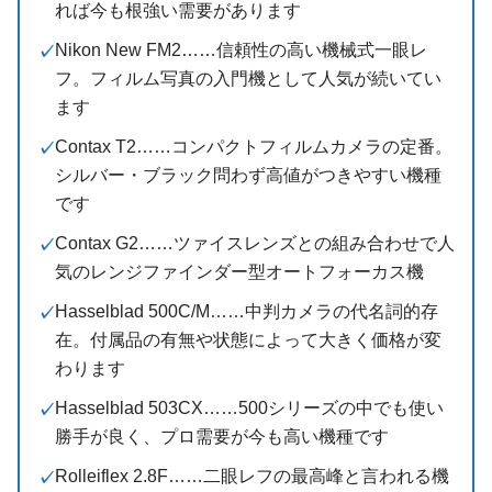
れば今も根強い需要があります
Nikon New FM2……信頼性の高い機械式一眼レ
フ。フィルム写真の入門機として人気が続いてい
ます
Contax T2……コンパクトフィルムカメラの定番。
シルバー・ブラック問わず高値がつきやすい機種
です
Contax G2……ツァイスレンズとの組み合わせで人
気のレンジファインダー型オートフォーカス機
Hasselblad 500C/M……中判カメラの代名詞的存
在。付属品の有無や状態によって大きく価格が変
わります
Hasselblad 503CX……500シリーズの中でも使い
勝手が良く、プロ需要が今も高い機種です
Rolleiflex 2.8F……二眼レフの最高峰と言われる機