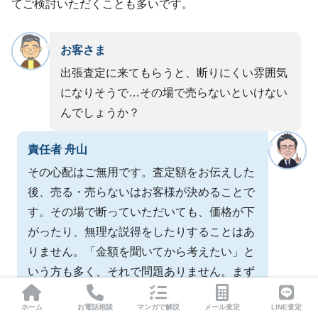
てご検討いただくことも多いです。
お客さま
出張査定に来てもらうと、断りにくい雰囲気
になりそうで…その場で売らないといけない
んでしょうか？
責任者 舟山
その心配はご無用です。査定額をお伝えした
後、売る・売らないはお客様が決めることで
す。その場で断っていただいても、価格が下
がったり、無理な説得をしたりすることはあ
りません。「金額を聞いてから考えたい」と
いう方も多く、それで問題ありません。まず
査定額を把握することが大切ですので、気軽
ホーム
お電話相談
マンガで解説
メール査定
LINE査定
にご依頼ください。