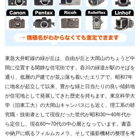
東急大井町線の緑が丘は、自由が丘と大岡山のちょうど中
間に位置する閑静な住宅街です。呑川の緑道が駅のそばを
通り、低層の戸建てが並ぶ落ち着いたエリアで、昭和7年
に地名が起立して以来、豊かな緑と日当たりの良い傾斜地
が住宅地として発展してきた歴史を持ちます。東京科学大
学（旧東工大）の大岡山キャンパスにも近く、理工系の研
究職・技術者として現役だった世代が昭和30〜40年代か
ら定住し、現在60〜70代の中心層となっています。書斎
や納戸に眠るフィルムカメラ、そして撮影機材の整理を考