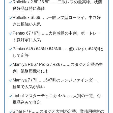
Rolleiflex 2.8F / 3.5F……二眼レフの最高峰。状態
良好品は特に高値
Rolleiflex SL66……一眼レフ型ローライ。中判好
きに根強い人気
Pentax 67 / 67II……大判感覚の中判。ポートレー
ト愛好家に人気
Pentax 645 / 645N / 645NII……使いやすい645判と
して定評
Mamiya RB67 Pro-S / RZ67……スタジオ定番の中
判。業務用機材にも
Mamiya 7 / 7II……6×7判のレンジファインダー。
軽量で人気が高い
Linhof マスターテヒニカ 4×5……大判の王道。付
属品込みで査定
Sinar F / P……スタジオ大判の定番。業務用機材の